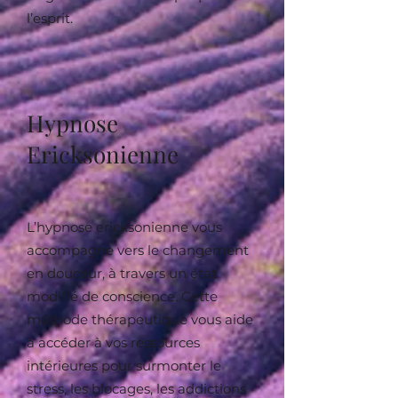
l’esprit.
Hypnose
Ericksonienne
L’hypnose ericksonienne vous
accompagne vers le changement
en douceur, à travers un état
modifié de conscience. Cette
méthode thérapeutique vous aide
à accéder à vos ressources
intérieures pour surmonter le
stress, les blocages, les addictions