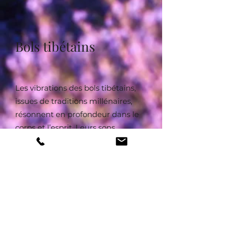
Bols tibétains
Les vibrations des bols tibétains,
issues de traditions millénaires,
résonnent en profondeur dans le
corps et l’esprit. Leurs sons
harmonisent les centres
énergétiques, calment le mental
et vous offrent une véritable
expérience méditative et
vibratoire.