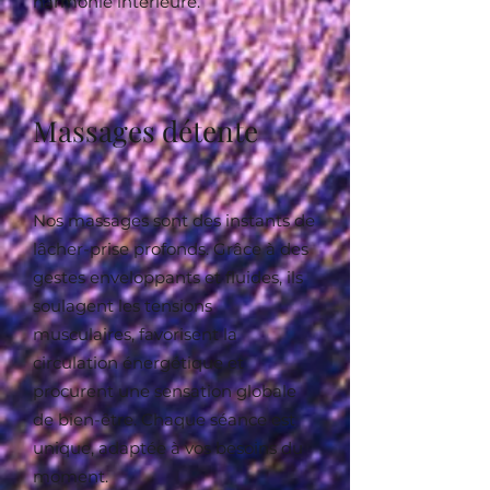
harmonie intérieure.
Massages détente
Nos massages sont des instants de
lâcher-prise profonds. Grâce à des
gestes enveloppants et fluides, ils
soulagent les tensions
musculaires, favorisent la
circulation énergétique et
procurent une sensation globale
de bien-être. Chaque séance est
unique, adaptée à vos besoins du
moment.