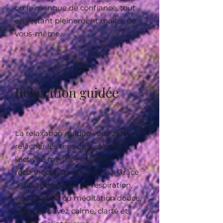
ou le manque de confiance, tout
en restant pleinement maître de
vous-même.
Relaxation guidée
La relaxation guidée vous aide à
relâcher les tensions, calmer
l’activité mentale et vous
reconnecter à votre souffle. Grâce
à des techniques de respiration,
visualisation ou méditation douce,
vous retrouvez calme, clarté et