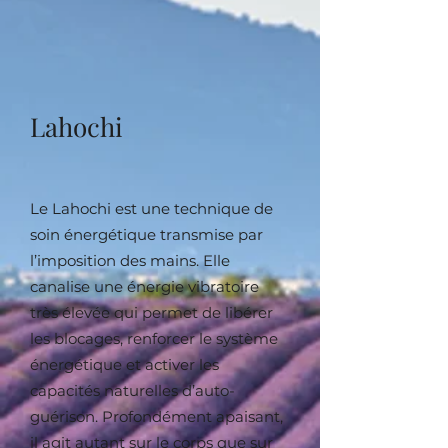
Lahochi
Le Lahochi est une technique de
soin énergétique transmise par
l’imposition des mains. Elle
canalise une énergie vibratoire
très élevée qui permet de libérer
les blocages, renforcer le système
énergétique et activer les
capacités naturelles d’auto-
guérison. Profondément apaisant,
il agit autant sur le corps que sur