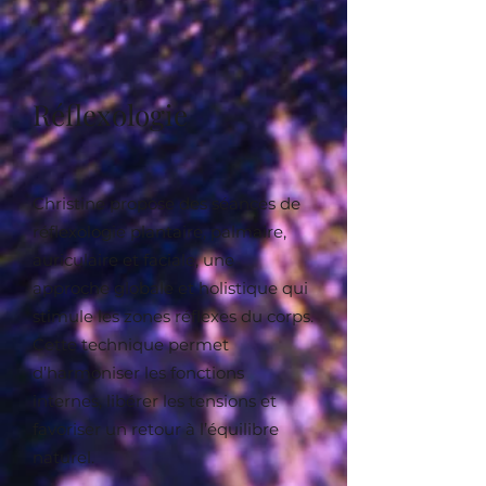
Réflexologie
Christine propose des séances de
réflexologie plantaire, palmaire,
auriculaire et faciale, une
approche globale et holistique qui
stimule les zones réflexes du corps.
Cette technique permet
d’harmoniser les fonctions
internes, libérer les tensions et
favoriser un retour à l’équilibre
naturel.