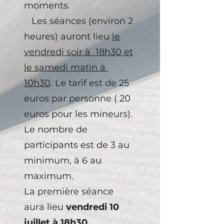
moments.
Les séances (environ 2
heures) auront lieu
le
vendredi soir à 18h30 et
le samedi matin à
10h30
. Le tarif est de 25
euros par personne ( 20
euros pour les mineurs).
Le nombre de
participants est de 3 au
minimum, à 6 au
maximum.
La première séance
aura lieu
vendredi 10
juillet à 18h30
.